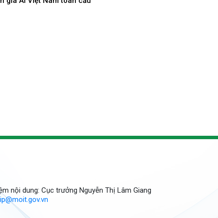
n gia AI Việt Nam toàn cầu
hiệm nội dung: Cục trưởng Nguyễn Thị Lâm Giang
gip@moit.gov.vn