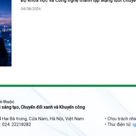
Bộ Khoa học và Công nghệ thành lập Mạng lưới chuyê
04/08/2026
n thuộc
i sáng tạo, Chuyển đổi xanh và Khuyến công
54 Hai Bà trưng, Cửa Nam, Hà Nội, Việt Nam
• Chịu trách n
i: 024. 22218282
• Thư điện tử:
i