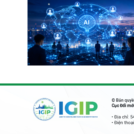
© Bản quyề
Cục Đổi mớ
• Địa chỉ: 
• Điện thoạ