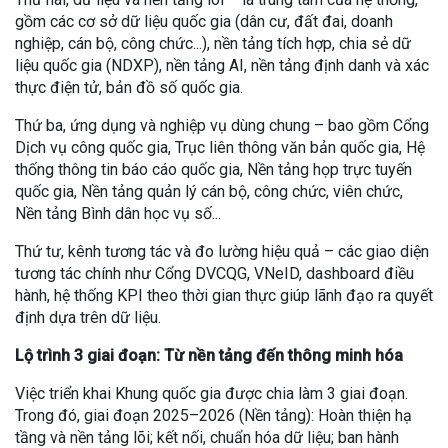
gồm các cơ sở dữ liệu quốc gia (dân cư, đất đai, doanh
nghiệp, cán bộ, công chức...), nền tảng tích hợp, chia sẻ dữ
liệu quốc gia (NDXP), nền tảng AI, nền tảng định danh và xác
thực điện tử, bản đồ số quốc gia.
Thứ ba, ứng dụng và nghiệp vụ dùng chung – bao gồm Cổng
Dịch vụ công quốc gia, Trục liên thông văn bản quốc gia, Hệ
thống thông tin báo cáo quốc gia, Nền tảng họp trực tuyến
quốc gia, Nền tảng quản lý cán bộ, công chức, viên chức,
Nền tảng Bình dân học vụ số...
Thứ tư, kênh tương tác và đo lường hiệu quả – các giao diện
tương tác chính như Cổng DVCQG, VNeID, dashboard điều
hành, hệ thống KPI theo thời gian thực giúp lãnh đạo ra quyết
định dựa trên dữ liệu.
Lộ trình 3 giai đoạn: Từ nền tảng đến thông minh hóa
Việc triển khai Khung quốc gia được chia làm 3 giai đoạn.
Trong đó, giai đoạn 2025–2026 (Nền tảng): Hoàn thiện hạ
tầng và nền tảng lõi; kết nối, chuẩn hóa dữ liệu; ban hành