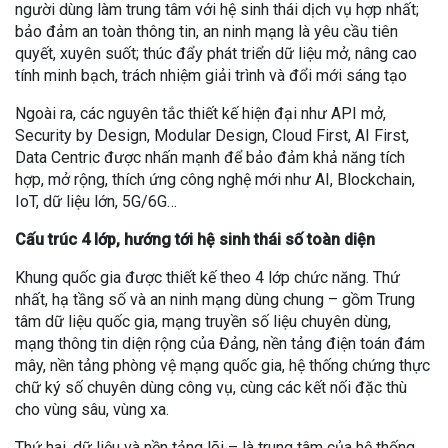
người dùng làm trung tâm với hệ sinh thái dịch vụ hợp nhất;
bảo đảm an toàn thông tin, an ninh mạng là yêu cầu tiên
quyết, xuyên suốt; thúc đẩy phát triển dữ liệu mở, nâng cao
tính minh bạch, trách nhiệm giải trình và đổi mới sáng tạo
Ngoài ra, các nguyên tắc thiết kế hiện đại như API mở,
Security by Design, Modular Design, Cloud First, AI First,
Data Centric được nhấn mạnh để bảo đảm khả năng tích
hợp, mở rộng, thích ứng công nghệ mới như AI, Blockchain,
IoT, dữ liệu lớn, 5G/6G…
Cấu trúc 4 lớp, hướng tới hệ sinh thái số toàn diện
Khung quốc gia được thiết kế theo 4 lớp chức năng. Thứ
nhất, hạ tầng số và an ninh mạng dùng chung – gồm Trung
tâm dữ liệu quốc gia, mạng truyền số liệu chuyên dùng,
mạng thông tin diện rộng của Đảng, nền tảng điện toán đám
mây, nền tảng phòng vệ mạng quốc gia, hệ thống chứng thực
chữ ký số chuyên dùng công vụ, cùng các kết nối đặc thù
cho vùng sâu, vùng xa.
Thứ hai, dữ liệu và nền tảng lõi – là trung tâm của hệ thống,