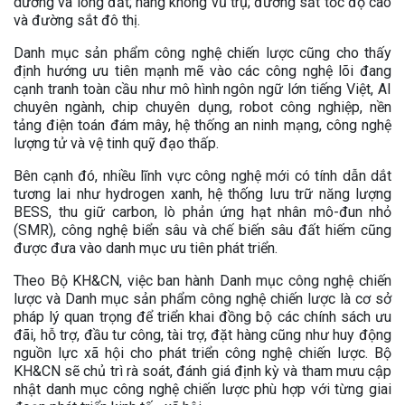
dương và lòng đất; hàng không vũ trụ; đường sắt tốc độ cao
và đường sắt đô thị.
Danh mục sản phẩm công nghệ chiến lược cũng cho thấy
định hướng ưu tiên mạnh mẽ vào các công nghệ lõi đang
cạnh tranh toàn cầu như mô hình ngôn ngữ lớn tiếng Việt, AI
chuyên ngành, chip chuyên dụng, robot công nghiệp, nền
tảng điện toán đám mây, hệ thống an ninh mạng, công nghệ
lượng tử và vệ tinh quỹ đạo thấp.
Bên cạnh đó, nhiều lĩnh vực công nghệ mới có tính dẫn dắt
tương lai như hydrogen xanh, hệ thống lưu trữ năng lượng
BESS, thu giữ carbon, lò phản ứng hạt nhân mô-đun nhỏ
(SMR), công nghệ biển sâu và chế biến sâu đất hiếm cũng
được đưa vào danh mục ưu tiên phát triển.
Theo Bộ KH&CN, việc ban hành Danh mục công nghệ chiến
lược và Danh mục sản phẩm công nghệ chiến lược là cơ sở
pháp lý quan trọng để triển khai đồng bộ các chính sách ưu
đãi, hỗ trợ, đầu tư công, tài trợ, đặt hàng cũng như huy động
nguồn lực xã hội cho phát triển công nghệ chiến lược. Bộ
KH&CN sẽ chủ trì rà soát, đánh giá định kỳ và tham mưu cập
nhật danh mục công nghệ chiến lược phù hợp với từng giai