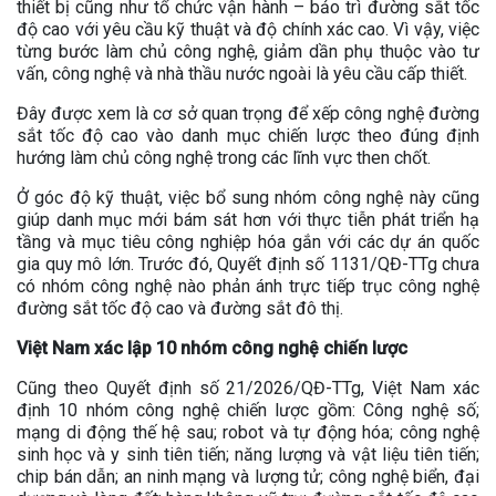
thiết bị cũng như tổ chức vận hành – bảo trì đường sắt tốc
độ cao với yêu cầu kỹ thuật và độ chính xác cao. Vì vậy, việc
từng bước làm chủ công nghệ, giảm dần phụ thuộc vào tư
vấn, công nghệ và nhà thầu nước ngoài là yêu cầu cấp thiết.
Đây được xem là cơ sở quan trọng để xếp công nghệ đường
sắt tốc độ cao vào danh mục chiến lược theo đúng định
hướng làm chủ công nghệ trong các lĩnh vực then chốt.
Ở góc độ kỹ thuật, việc bổ sung nhóm công nghệ này cũng
giúp danh mục mới bám sát hơn với thực tiễn phát triển hạ
tầng và mục tiêu công nghiệp hóa gắn với các dự án quốc
gia quy mô lớn. Trước đó, Quyết định số 1131/QĐ-TTg chưa
có nhóm công nghệ nào phản ánh trực tiếp trục công nghệ
đường sắt tốc độ cao và đường sắt đô thị.
Việt Nam xác lập 10 nhóm công nghệ chiến lược
Cũng theo Quyết định số 21/2026/QĐ-TTg, Việt Nam xác
định 10 nhóm công nghệ chiến lược gồm: Công nghệ số;
mạng di động thế hệ sau; robot và tự động hóa; công nghệ
sinh học và y sinh tiên tiến; năng lượng và vật liệu tiên tiến;
chip bán dẫn; an ninh mạng và lượng tử; công nghệ biển, đại