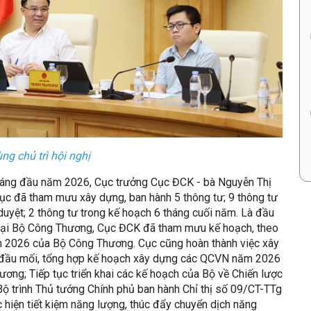
g chủ trì hội nghị
 tháng đầu năm 2026, Cục trưởng Cục ĐCK - bà Nguyễn Thị
ục đã tham mưu xây dựng, ban hành 5 thông tư; 9 thông tư
 duyệt; 2 thông tư trong kế hoạch 6 tháng cuối năm. Là đầu
 tại Bộ Công Thương, Cục ĐCK đã tham mưu kế hoạch, theo
ăm 2026 của Bộ Công Thương. Cục cũng hoàn thành việc xây
 đầu mối, tổng hợp kế hoạch xây dựng các QCVN năm 2026
ng; Tiếp tục triển khai các kế hoạch của Bộ về Chiến lược
ộ trình Thủ tướng Chính phủ ban hành Chỉ thị số 09/CT-TTg
hiện tiết kiệm năng lượng, thúc đẩy chuyển dịch năng